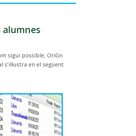
s alumnes
om sigui possible, OriGn
 s'il·lustra en el següent