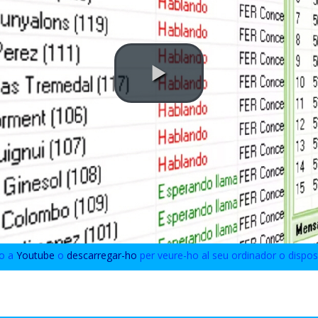
eo a
Youtube
o
descarregar-ho
per veure-ho al seu ordinador o disposi