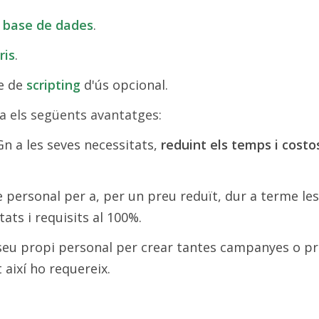
a base de dades
.
ris
.
e de
scripting
d'ús opcional.
a els següents avantatges:
Gn a les seves necessitats,
reduint els temps i cost
re personal per a, per un preu reduït, dur a terme l
tats i requisits al 100%.
 seu propi personal per crear tantes campanyes o pr
t així ho requereix.