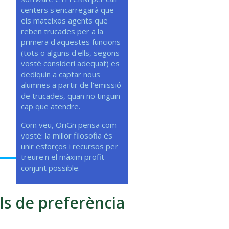
centers s'encarregarà que
els mateixos agents que
reben trucades per a la
primera d'aquestes funcions
(tots o alguns d'ells, segons
vostè consideri adequat) es
dediquin a captar nous
alumnes a partir de l'emissió
de trucades, quan no tinguin
cap que atendre.
Com veu, OriGn pensa com
vostè: la millor filosofia és
unir esforços i recursos per
treure'n el màxim profit
conjunt possible.
ls de preferència