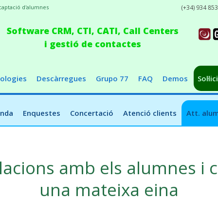
captació d'alumnes
(+34) 934 85
Software CRM, CTI, CATI, Call Centers
i gestió de contactes
ologies
Descàrregues
Grupo 77
FAQ
Demos
Sol·li
enda
Enquestes
Concertació
Atenció clients
Att. alu
elacions amb els alumnes i
una mateixa eina