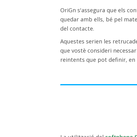
OriGn s'assegura que els cont
quedar amb ells, bé pel matei
del contacte.
Aquestes serien les retrucad
que vostè consideri necessari
reintents que pot definir, e