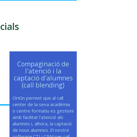
cials
Compaginació de
l'atenció i la
captació d'alumnes
(call blending)
OriGn permet que al call
center de la seva acadèmia
o centre formatiu es gestioni
amb facilitat l'atenció als
alumnes i, alhora, la captació
de nous alumnes. El nostre
software CTI i CRM per call