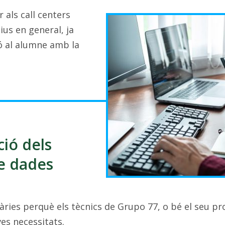
 als call centers
us en general, ja
ó al alumne amb la
ció dels
e dades
àries perquè els tècnics de Grupo 77, o bé el seu pr
es necessitats.