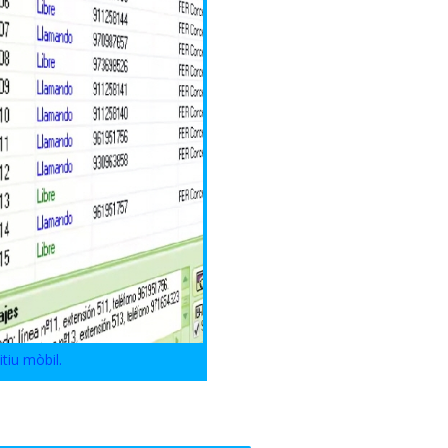
tiu mòbil.