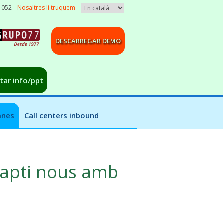
3 052
Nosaltres li truquem
DESCARREGAR DEMO
citar info/ppt
mnes
Call centers inbound
 capti nous amb