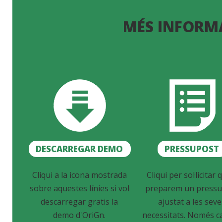
MÉS INFORM
DESCARREGAR DEMO
PRESSUPOST
Cliqui a la icona mostrada
Cliqui per sol·licitar q
sobre aquestes línies si vol
preparem un pressu
descarregar gratis la
ajustat a les sev
demo d'OriGn.
necessitats. Només c