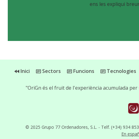
ens les expliqui breu
Inici
Sectors
Funcions
Tecnologies
"OriGn és el fruit de l'experiència acumulada p
© 2025 Grupo 77 Ordenadores, S.L. - Telf. (+34) 934 85
En espa