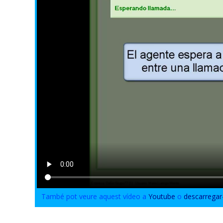
També pot veure aquest vídeo a
Youtube
o
descarregar