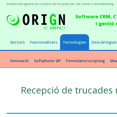
Software/programa de recepció de trucades per call centers, telemarketing...
Software CRM, CT
i gestió
Sectors
Funcionalitats
Tecnologies
Descàrregue
Innovació
Softphone SIP
Formularis/scripting
Mar
Recepció de trucades 