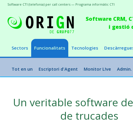
Software CTI (telefonia) per call centers — Programa informàtic CTI
Software CRM, CT
i gestió
Sectors
Funcionalitats
Tecnologies
Descàrregue
Tot en un
Escriptori d'Agent
Monitor L!ve
Admin.
Un veritable software de
de trucades