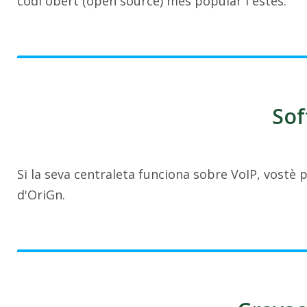
codi obert (open source) més popular i estès.
Sof
Si la seva centraleta funciona sobre VoIP, vostè 
d'OriGn.