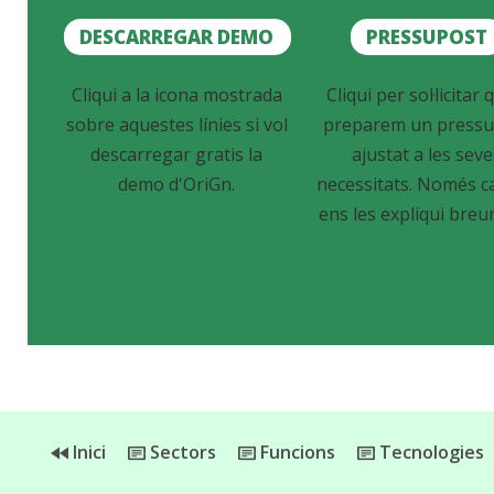
DESCARREGAR DEMO
PRESSUPOST
Cliqui a la icona mostrada
Cliqui per sol·licitar q
sobre aquestes línies si vol
preparem un pressu
descarregar gratis la
ajustat a les sev
demo d'OriGn.
necessitats. Només c
ens les expliqui breu
Inici
Sectors
Funcions
Tecnologies