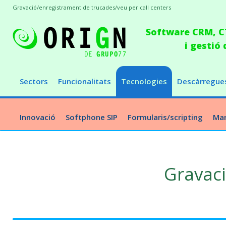
Gravació/enregistrament de trucades/veu per call centers
Software CRM, CT
i gestió
Sectors
Funcionalitats
Tecnologies
Descàrregue
Innovació
Softphone SIP
Formularis/scripting
Mar
Gravaci