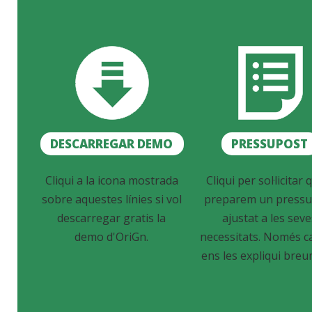
DESCARREGAR DEMO
PRESSUPOST
Cliqui a la icona mostrada
Cliqui per sol·licitar q
sobre aquestes línies si vol
preparem un pressu
descarregar gratis la
ajustat a les sev
demo d'OriGn.
necessitats. Només c
ens les expliqui breu