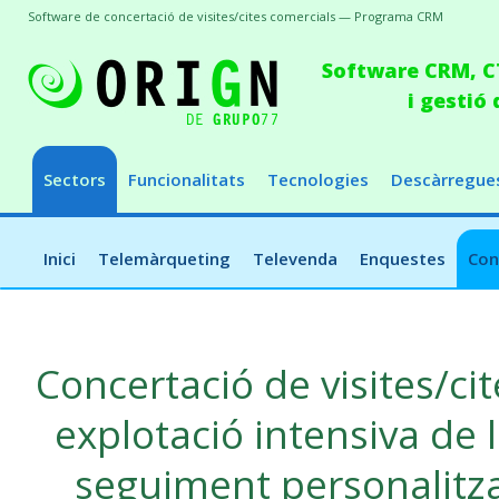
Software de concertació de visites/cites comercials — Programa CRM
Software CRM, CT
i gestió
Sectors
Funcionalitats
Tecnologies
Descàrregue
Inici
Telemàrqueting
Televenda
Enquestes
Con
Concertació de visites/c
explotació intensiva de 
seguiment personalitza