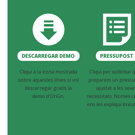
DESCARREGAR DEMO
PRESSUPOST
Cliqui a la icona mostrada
Cliqui per sol·licitar q
sobre aquestes línies si vol
preparem un pressu
descarregar gratis la
ajustat a les sev
demo d'OriGn.
necessitats. Només c
ens les expliqui breu