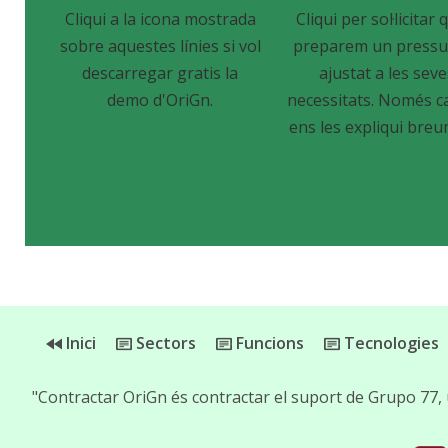
Cliqui a la icona mostrada
Cliqui per sol·licitar q
sobre aquestes línies si vol
preparem un pressu
descarregar gratis la
ajustat a les sev
demo d'OriGn.
necessitats. Només c
ens les expliqui breu
Inici
Sectors
Funcions
Tecnologies
"Contractar OriGn és contractar el suport de Grupo 77,