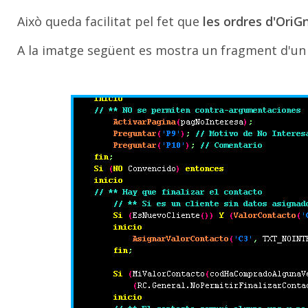
Això queda facilitat pel fet que
les ordres d'OriG
A la imatge següent es mostra un fragment d'un s