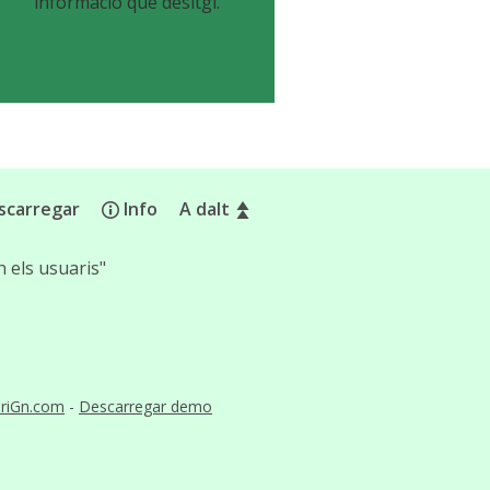
informació que desitgi.
scarregar
Info
A dalt
 els usuaris"
riGn.com
-
Descarregar demo