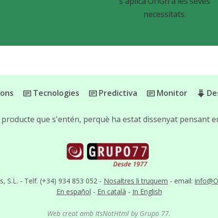
s'aplica OriGn a les seves
necessitats.
ions
Tecnologies
Predictiva
Monitor
De
 producte que s'entén, perquè ha estat dissenyat pensant en
S.L. - Telf. (+34) 934 853 052 -
Nosaltres li truquem
- email:
info@O
En español
-
En català
-
In English
Web creat amb ItsNotHtml by Grupo 77.