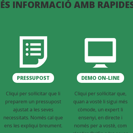
ÉS INFORMACIÓ AMB RAPIDE
PRESSUPOST
DEMO ON-LINE
Cliqui per sol·licitar que li
Cliqui per sol·licitar que,
preparem un pressupost
quan a vostè li sigui més
ajustat a les seves
còmode, un expert li
necessitats. Només cal que
ensenyi, en directe i
ens les expliqui breument.
només per a vostè, com