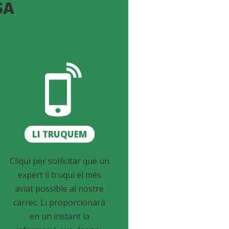
SA
LI TRUQUEM
Cliqui per sol·licitar que un
expert li truqui el més
aviat possible al nostre
càrrec. Li proporcionarà
en un instant la