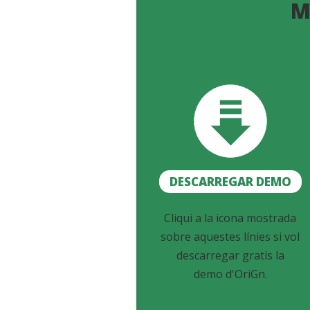
M
DESCARREGAR DEMO
Cliqui a la icona mostrada
sobre aquestes línies si vol
descarregar gratis la
demo d'OriGn.