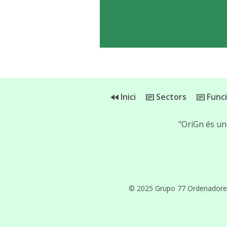
Inici
Sectors
Func
"OriGn és un
© 2025 Grupo 77 Ordenadores, 