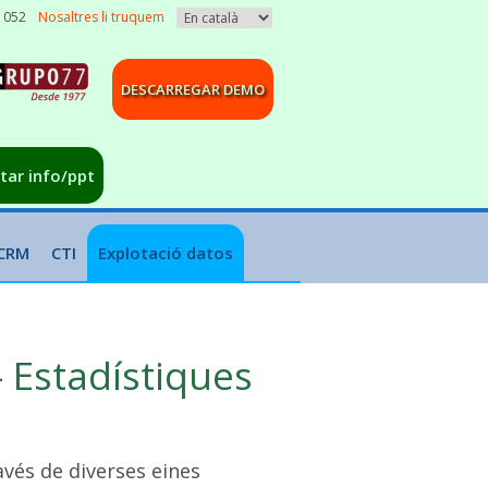
3 052
Nosaltres li truquem
DESCARREGAR DEMO
citar info/ppt
CRM
CTI
Explotació datos
 Estadístiques
vés de diverses eines