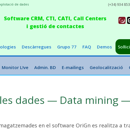
xplotació de dades
(+34) 934 85
Software CRM, CTI, CATI, Call Centers
i gestió de contactes
ologies
Descàrregues
Grupo 77
FAQ
Demos
Sol·li
Monitor L!ve
Admin. BD
E-mailings
Geolocalització
 les dades — Data mining —
magatzemades en el software OriGn es realitza a tra