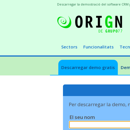
Descarregar la demostració del software CRM pe
Sectors
Funcionalitats
Tecn
Descarregar demo gratis
Demo
Per descarregar la demo, 
El seu nom