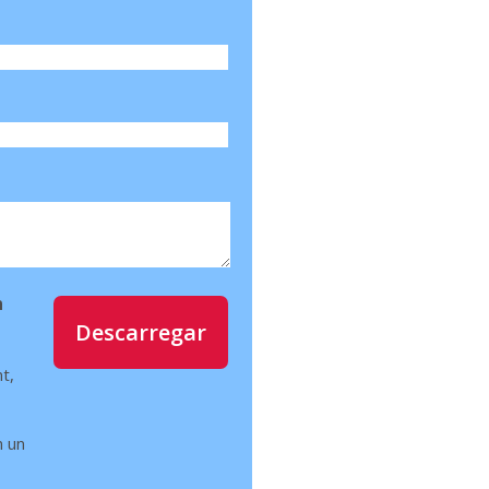
m
Descarregar
t,
n un