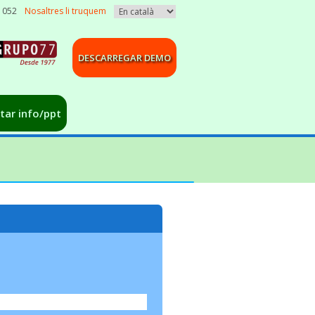
3 052
Nosaltres li truquem
DESCARREGAR DEMO
citar info/ppt