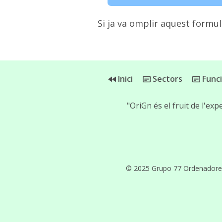
Si ja va omplir aquest formula
Inici
Sectors
Func
"OriGn és el fruit de l'
© 2025 Grupo 77 Ordenadores, 