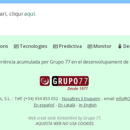
ri, cliqui
aquí
.
ions
Tecnologies
Predictiva
Monitor
De
experiència acumulada per Grupo 77 en el desenvolupament de
S.L. - Telf. (+34) 934 853 052 -
Nosaltres li truquem
- email:
info@O
En español
-
En català
-
In English
Web creat amb ItsNotHtml by Grupo 77.
AQUESTA WEB NO USA COOKIES
.