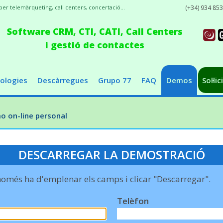
r telemàrqueting, call centers, concertació...
(+34) 934 85
Software CRM, CTI, CATI, Call Centers
i gestió de contactes
ologies
Descàrregues
Grupo 77
FAQ
Demos
Sol·li
 on-line personal
DESCARREGAR LA DEMOSTRACIÓ
només ha d'emplenar els camps i clicar "Descarregar".
Telèfon