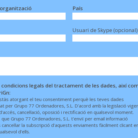
organització
País
Usuari de Skype (opcional)
condicions legals del tractament de les dades, així co
riGn:
stàs atorgant el teu consentiment perquè les teves dades
onat per Grupo 77 Ordenadores, S.L. D'acord amb la legislació vigen
'accés, cancel·lació, oposició i rectificació en qualsevol moment.
que Grupo 77 Ordenadores, S.L. t'enviï per email informació
cancel·lar la subscripció d'aquests enviaments fàcilment clicant e
ualsevol d'ells.