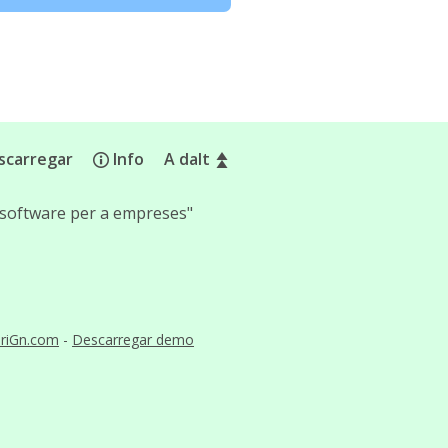
scarregar
Info
A dalt
 software per a empreses"
riGn.com
-
Descarregar demo