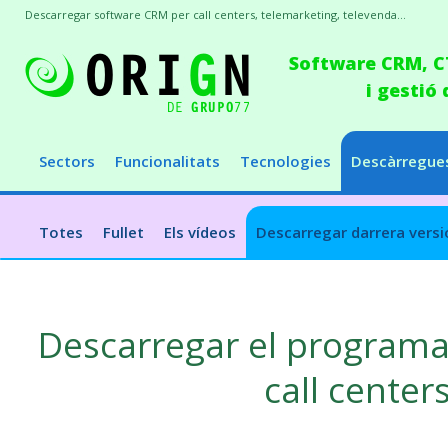
Descarregar software CRM per call centers, telemarketing, televenda...
Software CRM, CT
i gestió
Sectors
Funcionalitats
Tecnologies
Descàrregue
Totes
Fullet
Els vídeos
Descarregar darrera versi
Descarregar el programa
call center