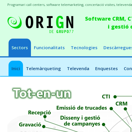
Programari call centers, software telemarketing, concertació visites, televenda
Software CRM, CT
i gestió
Sectors
Funcionalitats
Tecnologies
Descàrregue
Inici
Telemàrqueting
Televenda
Enquestes
Con