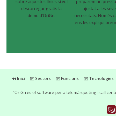
sobre aquestes línies si vol
preparem un pressu
descarregar gratis la
ajustat a les sev
demo d'OriGn.
necessitats. Només c
ens les expliqui breu
Inici
Sectors
Funcions
Tecnologies
"OriGn és el software per a telemàrqueting i call cen