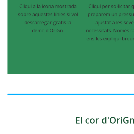
Cliqui a la icona mostrada
Cliqui per sol·licitar q
sobre aquestes línies si vol
preparem un pressu
descarregar gratis la
ajustat a les sev
demo d'OriGn.
necessitats. Només c
ens les expliqui breu
El cor d'OriGn