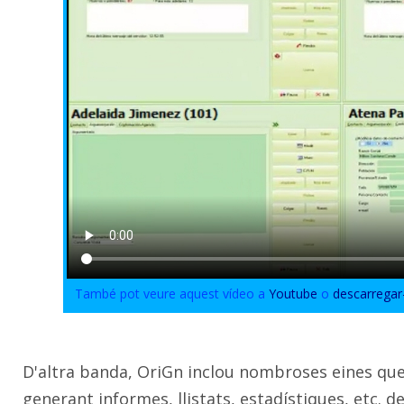
També pot veure aquest vídeo a
Youtube
o
descarregar
D'altra banda, OriGn inclou nombroses eines qu
generant informes, llistats, estadístiques, etc.